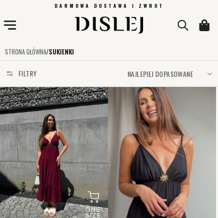
PRZEJDŹ
DARMOWA DOSTAWA I ZWROT
DO
TREŚCI
Koszyk
STRONA GŁÓWNA
/
SUKIENKI
FILTRY
ONE
SIZE