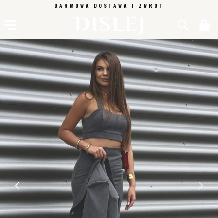
PRZEJDŹ
DARMOWA DOSTAWA I ZWROT
DO
TREŚCI
Koszyk
POMIŃ, ABY
PRZEJŚĆ DO
INFORMACJI
O
PRODUKCIE