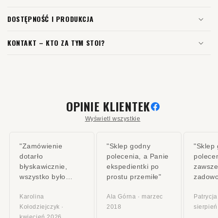
DOSTĘPNOŚĆ I PRODUKCJA
KONTAKT – KTO ZA TYM STOI?
OPINIE KLIENTEK
Wyświetl wszystkie
"Zamówienie
"Sklep godny
"Sklep
dotarło
polecenia, a Panie
polece
błyskawicznie,
ekspedientki po
zawsze
wszystko było
prostu przemiłe"
zadowo
starannie
zakupó
zapakowane"
Karolina
Ala Górna · marzec
Poleca
Patrycj
Kołodziejczyk ·
2018
sierpie
kwiecień 2026