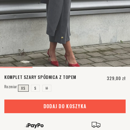
KOMPLET SZARY SPÓDNICA Z TOPEM
Cena regul
329,00 zł
Rozmiar
WARIANT
XS
S
M
WYPRZEDANY
LUB
NIEDOSTĘPNY
DODAJ DO KOSZYKA