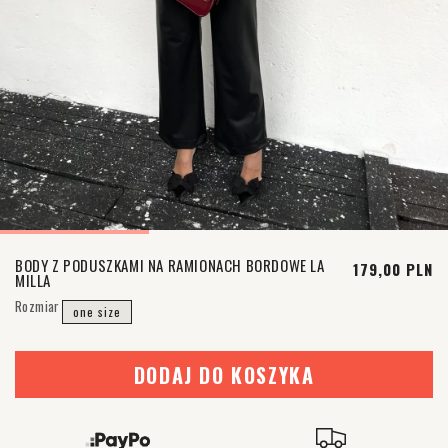
BODY Z PODUSZKAMI NA RAMIONACH BORDOWE LA
Cena regula
179,00 PLN
MILLA
Rozmiar
one size
DODAJ DO KOSZYKA