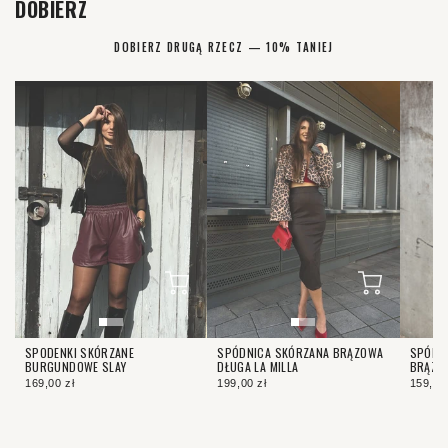
DOBIERZ
DOBIERZ DRUGĄ RZECZ — 10% TANIEJ
SPODENKI SKÓRZANE
SPÓDNICA SKÓRZANA BRĄZOWA
SPÓDNI
BURGUNDOWE SLAY
DŁUGA LA MILLA
BRĄZOW
169,00 zł
199,00 zł
159,00 