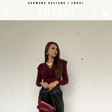
PRZEJDŹ
DARMOWA DOSTAWA I ZWROT
DO
TREŚCI
Koszyk
POMIŃ, ABY
PRZEJŚĆ DO
INFORMACJI
O
PRODUKCIE