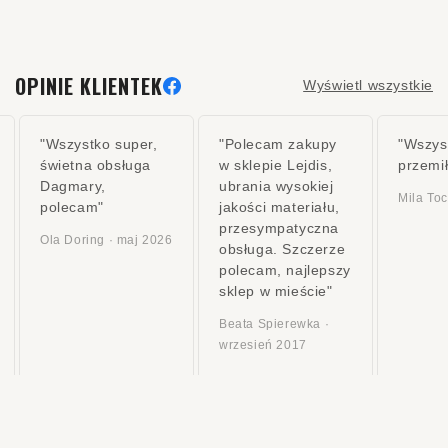
OPINIE KLIENTEK
Wyświetl wszystkie
"Wszystko super,
"Polecam zakupy
"Wszys
świetna obsługa
w sklepie Lejdis,
przemi
Dagmary,
ubrania wysokiej
Mila To
polecam"
jakości materiału,
przesympatyczna
Ola Doring · maj 2026
obsługa. Szczerze
polecam, najlepszy
sklep w mieście"
Beata Spierewka ·
wrzesień 2017