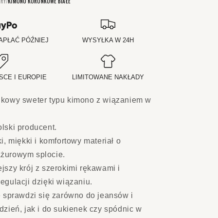
TRY
/
KIMONO KORONKOWE BIAŁE
APŁAĆ PÓŹNIEJ
WYSYŁKA W 24H
SCE I EUROPIE
LIMITOWANE NAKŁADY
nkowy sweter typu kimono z wiązaniem w
lski producent.
ki, miękki i komfortowy materiał o
żurowym splocie.
jszy krój z szerokimi rękawami i
egulacji dzięki wiązaniu.
e sprawdzi się zarówno do jeansów i
dzień, jak i do sukienek czy spódnic w