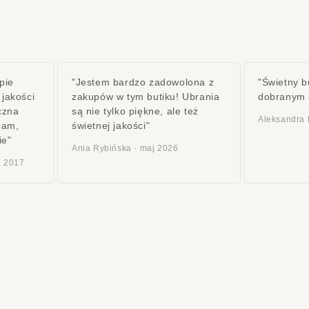
pie
"Jestem bardzo zadowolona z
"Świetny b
 jakości
zakupów w tym butiku! Ubrania
dobranym 
czna
są nie tylko piękne, ale też
Aleksandra 
cam,
świetnej jakości"
ie"
Ania Rybińska · maj 2026
ń 2017