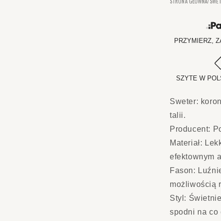
STRONA GŁÓWNA
/
SWE
PRZYMIERZ, Z
SZYTE W POL
Sweter: koro
talii.
Producent: Po
Materiał: Lek
efektownym a
Fason: Luźnie
możliwością r
Styl: Świetni
spodni na co 