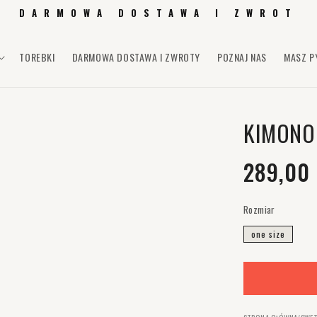
DARMOWA DOSTAWA I ZWROT
TOREBKI
DARMOWA DOSTAWA I ZWROTY
POZNAJ NAS
MASZ P
KIMONO
Cena re
289,00
Rozmiar
one size