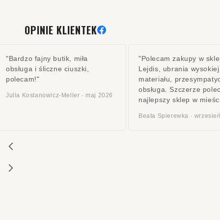
OPINIE KLIENTEK
"Bardzo fajny butik, miła
"Polecam zakupy w skle
obsługa i śliczne ciuszki,
Lejdis, ubrania wysokiej
polecam!"
materiału, przesympaty
obsługa. Szczerze pole
Julia Kostanowicz-Meller · maj 2026
najlepszy sklep w mieśc
Beata Spierewka · wrzesie