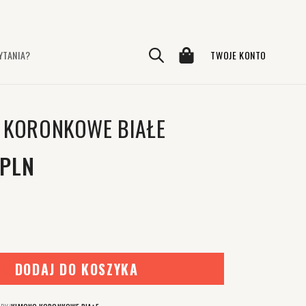
Koszyk
YTANIA?
TWOJE KONTO
Zaloguj
się
 KORONKOWE BIAŁE
gularna
 PLN
DODAJ DO KOSZYKA