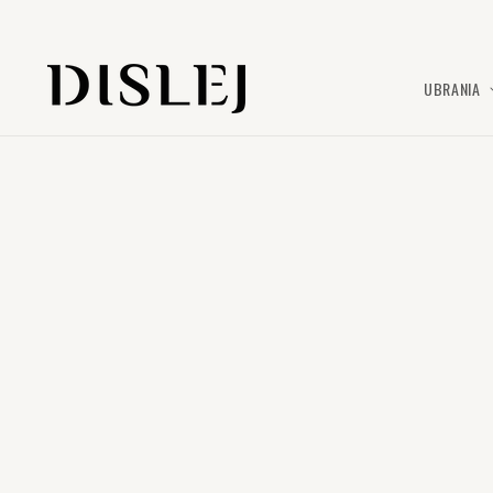
PRZEJDŹ
DO
TREŚCI
UBRANIA
POMIŃ, ABY
PRZEJŚĆ DO
INFORMACJI
O
PRODUKCIE