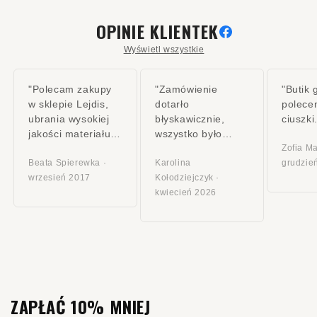
OPINIE KLIENTEK
Wyświetl wszystkie
"Polecam zakupy
"Zamówienie
"Butik
w sklepie Lejdis,
dotarło
polece
ubrania wysokiej
błyskawicznie,
ciuszki
jakości materiału,
wszystko było
przesympatyczna
starannie
Zofia Ma
obsługa. Szczerze
Beata Spierewka ·
zapakowane"
Karolina
grudzie
polecam, najlepszy
wrzesień 2017
Kołodziejczyk ·
sklep w mieście"
kwiecień 2026
ZAPŁAĆ 10% MNIEJ