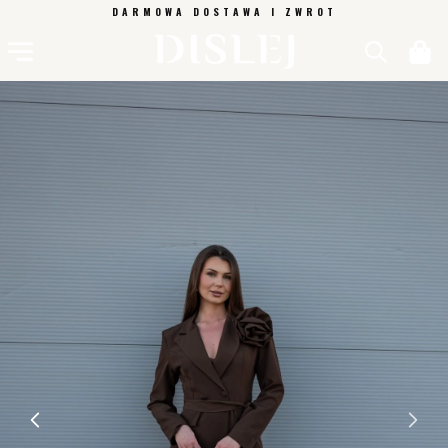
PRZEJDŹ
DARMOWA DOSTAWA I ZWROT
DO
TREŚCI
Koszyk
POMIŃ, ABY
PRZEJŚĆ DO
INFORMACJI
O
PRODUKCIE