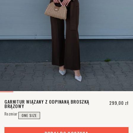
GARNITUR WIĄZANY Z ODPINANĄ BROSZKĄ
Cena regul
299,00 zł
BRĄZOWY
Rozmiar
ONE SIZE